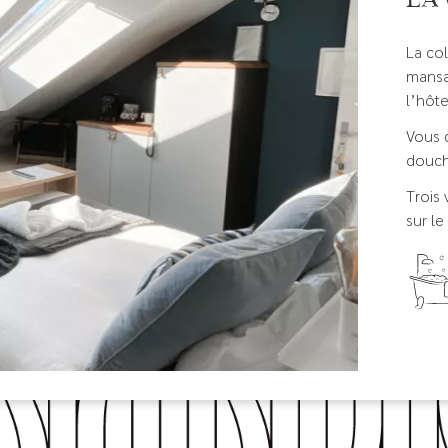
La co
mansa
l’hôte
Vous 
douch
Trois
sur le