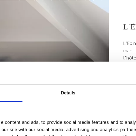
L’
L’Épi
mansa
l’hôte
Vous 
douch
Prenez
Details
balcon
du Bo
e content and ads, to provide social media features and to analy
 our site with our social media, advertising and analytics partn