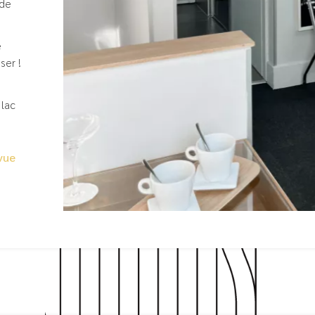
 de
e
ser !
 lac
vue