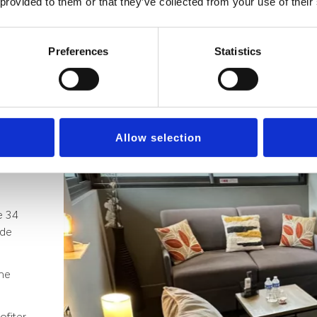
 provided to them or that they’ve collected from your use of their
Preferences
Statistics
Allow selection
e 34
 de
une
ofiter