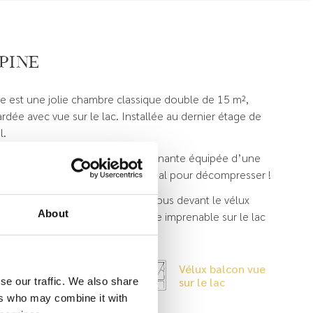
Épine
ne est une jolie chambre classique double de 15 m²,
rdée avec vue sur le lac. Installée au dernier étage de
l.
disposez d’une salle de bain attenante équipée d’une
e et d’une baignoire balnéo, idéal pour décompresser !
 un réfraîchissement, installez-vous devant le vélux
About
 et profitez pleinement de la vue imprenable sur le lac
urget.
Vélux balcon vue
Baignoire balnéo
sur le lac
se our traffic. We also share
ers who may combine it with