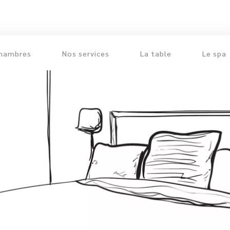
chambres
Nos services
La table
Le spa
Voir les chambres
Chambres confort & familiale