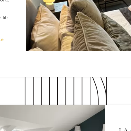
 lits
le
La